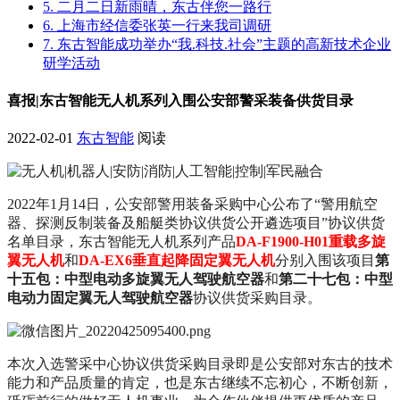
5. 二月二日新雨晴，东古伴您一路行
6. 上海市经信委张英一行来我司调研
7. 东古智能成功举办“我.科技.社会”主题的高新技术企业
研学活动
喜报|东古智能无人机系列入围公安部警采装备供货目录
2022-02-01
东古智能
阅读
2022年1月14日，公安部警用装备采购中心公布了“警用航空
器、探测反制装备及船艇类协议供货公开遴选项目”协议供货
名单目录，东古智能无人机系列产品
DA-F1900-H01重载多旋
翼无人机
和
DA-EX6垂直起降固定翼无人机
分别入围该项目
第
十五包：中型电动多旋翼无人驾驶航空器
和
第二十七包：中型
电动力固定翼无人驾驶航空器
协议供货采购目录。
本次入选警采中心协议供货
采购目录
即是公安部对东古的技术
能力和产品质量的肯定，也是东古继续不忘初心，不断创新，