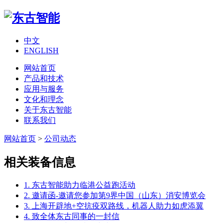
中文
ENGLISH
网站首页
产品和技术
应用与服务
文化和理念
关于东古智能
联系我们
网站首页
>
公司动态
相关装备信息
1. 东古智能助力临港公益跑活动
2. 邀请函-邀请您参加第9界中国（山东）消安博览会
3. 上海开辟地+空抗疫双路线，机器人助力如虎添翼
4. 致全体东古同事的一封信